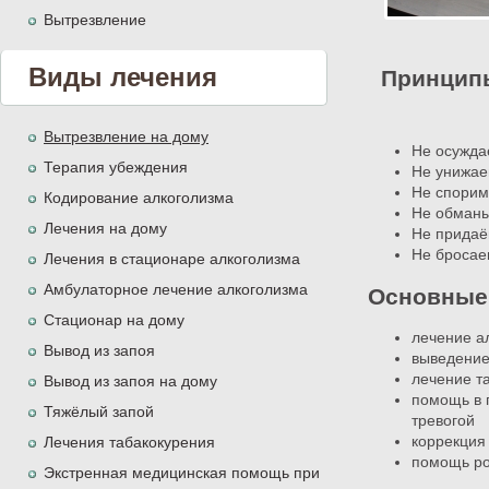
Вытрезвление
Виды лечения
Принципы
Вытрезвление на дому
Не осужд
Терапия убеждения
Не унижа
Не спори
Кодирование алкоголизма
Не обман
Лечения на дому
Не прида
Не броса
Лечения в стационаре алкоголизма
Амбулаторное лечение алкоголизма
Основные 
Стационар на дому
лечение а
Вывод из запоя
выведение
лечение т
Вывод из запоя на дому
помощь в 
Тяжёлый запой
тревогой
коррекция
Лечения табакокурения
помощь ро
Экстренная медицинская помощь при