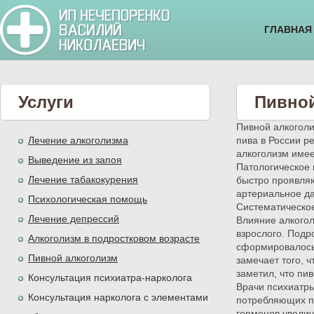
ГЛАВНАЯ
Услуги
Пивной
Пивной алкоголи
Лечение алкоголизма
пива в России р
алкоголизм имее
Выведение из запоя
Патологическое 
Лечение табакокурения
быстро проявляю
артериальное д
Психологическая помощь
Систематическое
Лечение депрессий
Влияние алкогол
взрослого. Подр
Алкоголизм в подростковом возрасте
сформировалось 
Пивной алкоголизм
замечает того, 
заметил, что пи
Консультация психиатра-нарколога
Врачи психиатры
Консультация нарколога с элементами
потребляющих пи
гормонов увелич