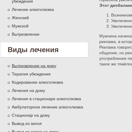
убеждения
Этот дисбаланс
Лечение алкоголизма
Возникнов
Женский
Увеличени
Мужской
Увеличени
Вытрезвление
Мужчина начинае
реклама, в кото
Реклама говорит
Виды лечения
общение, но рек
употребления пе
такое же тяжёло
Вытрезвление на дому
Терапия убеждения
Кодирование алкоголизма
Лечения на дому
Лечения в стационаре алкоголизма
Амбулаторное лечение алкоголизма
Стационар на дому
Вывод из запоя
Вывод из запоя на дому